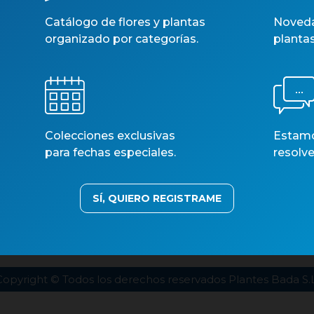
Catálogo de flores y plantas
Noveda
organizado por categorías.
planta
Colecciones exclusivas
Estamos
para fechas especiales.
resolve
SÍ, QUIERO REGISTRAME
estros catálogos
Aviso legal
Política de privacidad
Polí
Copyright © Todos los derechos reservados Plantes Bada S.L