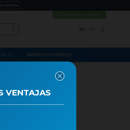
ER AHORA
Disponibles semanales
ES
CA
IALES
¡PRODUCTO FRESCO!
S VENTAJAS