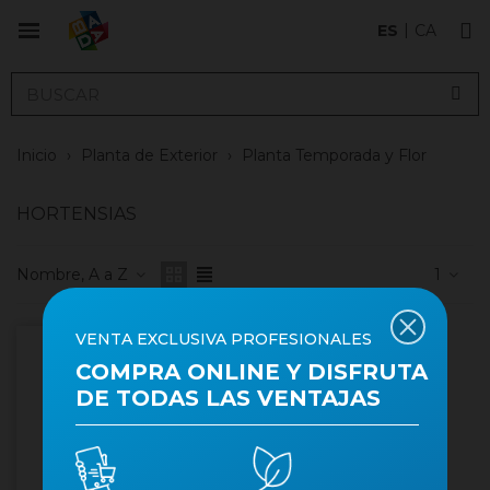
ES
CA
Inicio
›
Planta de Exterior
›
Planta Temporada y Flor
HORTENSIAS
Nombre, A a Z
1
VENTA EXCLUSIVA PROFESIONALES
COMPRA ONLINE Y DISFRUTA
DE TODAS LAS VENTAJAS