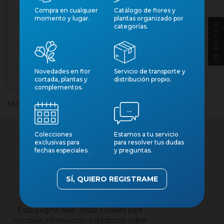
Compra en cualquier
Catálogo de flores y
momento y lugar.
plantas organizado por
FILTER
categorías.
HORTENSIA M23
MAGICAL
Núm. art.: 30985
Novedades en flor
Servicio de transporte y
cortada, plantas y
distribución propio.
complementos.
Mostrando 1-1 de 1 artículo(s)
Colecciones
Estamos a tu servicio
exclusivas para
para resolver tus dudas
fechas especiales.
y preguntas.
SÍ, QUIERO REGISTRAME
×
Contacto
Nuestros catálogos
Esta página web utiliza cookies para
Aviso legal
recopilar información estadística sobre