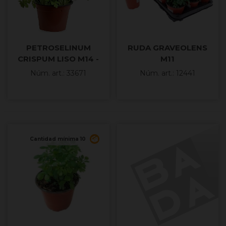
PETROSELINUM
RUDA GRAVEOLENS
CRISPUM LISO M14 -
M11
JULIVERT LLIS
Núm. art.: 33671
Núm. art.: 12441
Cantidad mínima 10