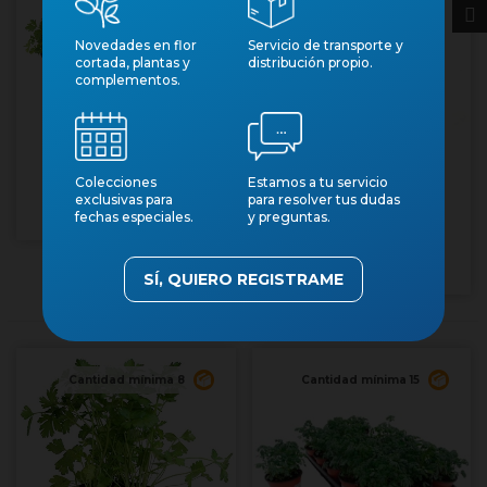
Novedades en flor
Servicio de transporte y
cortada, plantas y
distribución propio.
complementos.
PETROSELINUM
CRISPUM LISO 11 -
JULIVERT LLIS
PETROSELINUM
Núm. art.: 12359
Colecciones
Estamos a tu servicio
exclusivas para
para resolver tus dudas
CRISPUM LISO M13
fechas especiales.
y preguntas.
Núm. art.: 15042
SÍ, QUIERO REGISTRAME
Cantidad mínima 8
Cantidad mínima 15