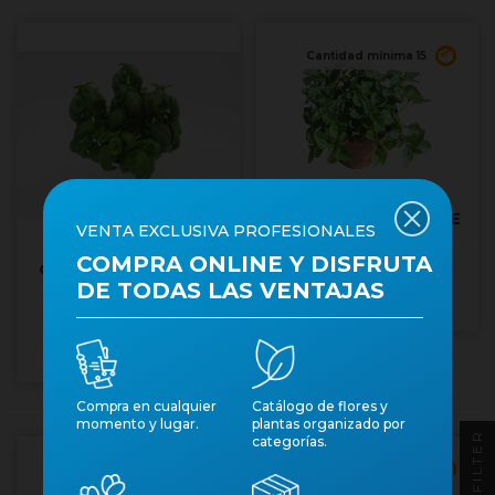
Cantidad mínima 15
ORIGANUM VULGARE
VENTA EXCLUSIVA PROFESIONALES
M11 - ORENGA
COMPRA ONLINE Y DISFRUTA
OCIMUM BASILICUM
Núm. art.: 8050
DE TODAS LAS VENTAJAS
PESTO M19
Núm. art.: 20942
Compra en cualquier
Catálogo de flores y
momento y lugar.
plantas organizado por
FILTER
categorías.
Cantidad mínima 15
Cantidad mínima 10