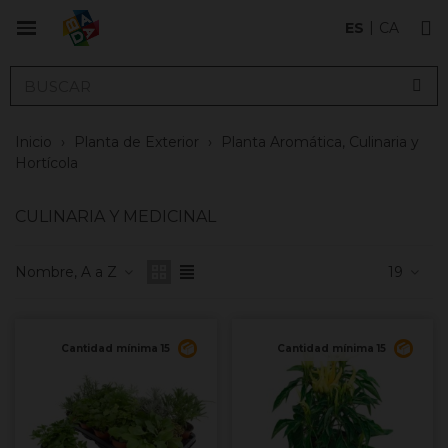
ES
CA
Inicio
›
Planta de Exterior
›
Planta Aromática, Culinaria y
Hortícola
CULINARIA Y MEDICINAL
Nombre, A a Z
19
Cantidad mínima 15
Cantidad mínima 15