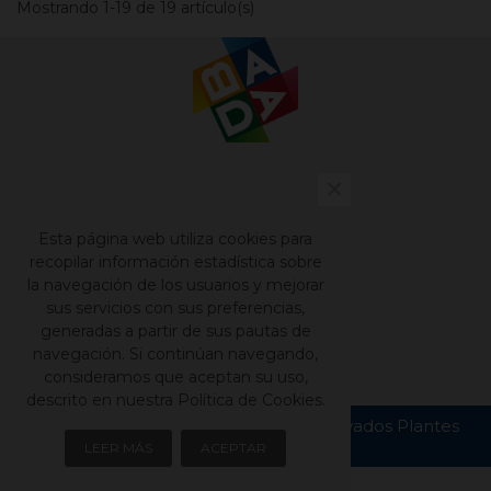
Mostrando 1-19 de 19 artículo(s)
×
Contacto
Nuestros catálogos
Esta página web utiliza cookies para
Aviso legal
recopilar información estadística sobre
la navegación de los usuarios y mejorar
Política de privacidad
sus servicios con sus preferencias,
Política de cookies
generadas a partir de sus pautas de
navegación. Si continúan navegando,
consideramos que aceptan su uso,
descrito en nuestra Política de Cookies.
Copyright © Todos los derechos reservados Plantes
Bada S.L.
LEER MÁS
ACEPTAR