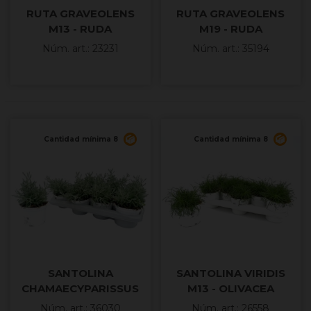
RUTA GRAVEOLENS
RUTA GRAVEOLENS
M13 - RUDA
M19 - RUDA
Núm. art.: 23231
Núm. art.: 35194
Cantidad mínima 8
Cantidad mínima 8
SANTOLINA
SANTOLINA VIRIDIS
CHAMAECYPARISSUS
M13 - OLIVACEA
M13
Núm. art.: 36030
Núm. art.: 26558