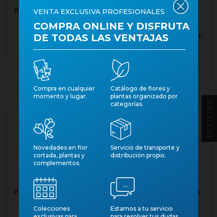
PACHIRA M20-120cm.
VENTA EXCLUSIVA PROFESIONALES
COMPRA ONLINE Y DISFRUTA
PACHIRA M22-140cm.
Núm. art.: 344
DE TODAS LAS VENTAJAS
Núm. art.: 680
Compra en cualquier
Catálogo de flores y
momento y lugar.
plantas organizado por
FILTER
categorías.
Novedades en flor
Servicio de transporte y
cortada, plantas y
distribución propio.
complementos.
PACHIRA M25 160-170
PACHIRA M35-190cm.
Colecciones
Estamos a tu servicio
Núm. art.: 33107
Núm. art.: 27417
exclusivas para
para resolver tus dudas