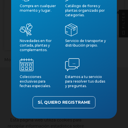
DROSANTHEMUM
Compra en cualquier
Catálogo de flores y
momento y lugar.
plantas organizado por
CANDENS 11 - MESEM
FILTER
categorías.
PENDULINO
CUPHEA
Núm. art.: 12337
HYSSOPIFOLIA M13
Núm. art.: 22936
Novedades en flor
Servicio de transporte y
cortada, plantas y
distribución propio.
complementos.
Mostrando 1-2 de 2 artículo(s)
Colecciones
Estamos a tu servicio
exclusivas para
para resolver tus dudas
fechas especiales.
y preguntas.
SÍ, QUIERO REGISTRAME
×
Contacto
Nuestros catálogos
Esta página web utiliza cookies para
Aviso legal
recopilar información estadística sobre