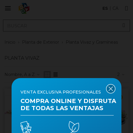
ES
CA
Inicio
›
Planta de Exterior
›
Planta Vivaz y Gramíneas
PLANTA VIVAZ
Nombre, A a Z
2
VENTA EXCLUSIVA PROFESIONALES
Cantidad mínima 10
Cantidad mínima 15
COMPRA ONLINE Y DISFRUTA
DE TODAS LAS VENTAJAS