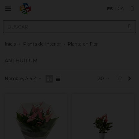
ES
CA
Inicio
›
Planta de Interior
›
Planta en Flor
ANTHURIUM
Sig
Nombre, A a Z
30
1/2