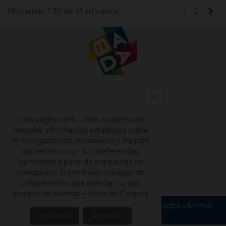
Sig
Mostrando 1-30 de 41 artículo(s)
1
2
×
Contacto
Nuestros catálogos
Esta página web utiliza cookies para
Aviso legal
recopilar información estadística sobre
la navegación de los usuarios y mejorar
Política de privacidad
sus servicios con sus preferencias,
Política de cookies
generadas a partir de sus pautas de
navegación. Si continúan navegando,
consideramos que aceptan su uso,
descrito en nuestra Política de Cookies.
Copyright © Todos los derechos reservados Plantes
Bada S.L.
LEER MÁS
ACEPTAR