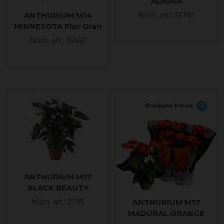
ALASKA
ANTHURIUM M14
Núm. art.: 33781
MINNESOTA Flor Gran
XXL
Núm. art.: 35462
Producto fresco
ANTHURIUM M17
BLACK BEAUTY
ANTHURIUM M17
Núm. art.: 5793
MADURAL ORANGE