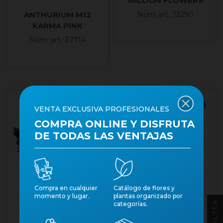
MILLION FLOWERS
ANTHURIUM M12
Núm. art.: 13290
KARMA PINK
Núm. art.: 37714
Producto fresco
VENTA EXCLUSIVA PROFESIONALES
COMPRA ONLINE Y DISFRUTA
DE TODAS LAS VENTAJAS
Compra en cualquier
Catálogo de flores y
momento y lugar.
plantas organizado por
ANTHURIUM M12
ANTHURIUM M12
FILTER
categorías.
PEACHE
PURPLE