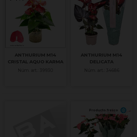
ANTHURIUM M14
ANTHURIUM M14
CRISTAL AQUO KARMA
DELICATA
RED
Núm. art.: 39930
Núm. art.: 34686
Producto fresco