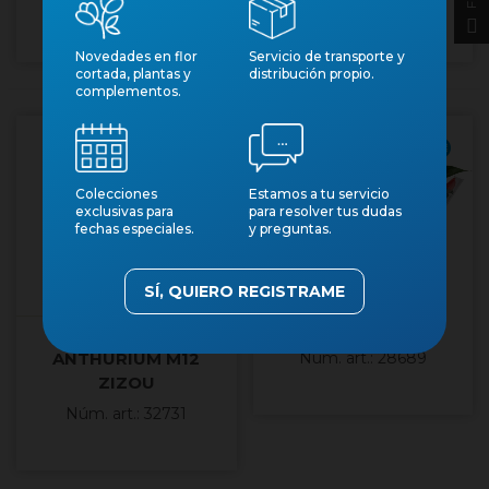
Núm. art.: 23569
Núm. art.: 23292
Novedades en flor
Servicio de transporte y
cortada, plantas y
distribución propio.
complementos.
Producto fresco
Colecciones
Estamos a tu servicio
exclusivas para
para resolver tus dudas
fechas especiales.
y preguntas.
SÍ, QUIERO REGISTRAME
ANTHURIUM M14
ATLAS TARONJA
ANTHURIUM M12
Núm. art.: 28689
ZIZOU
Núm. art.: 32731