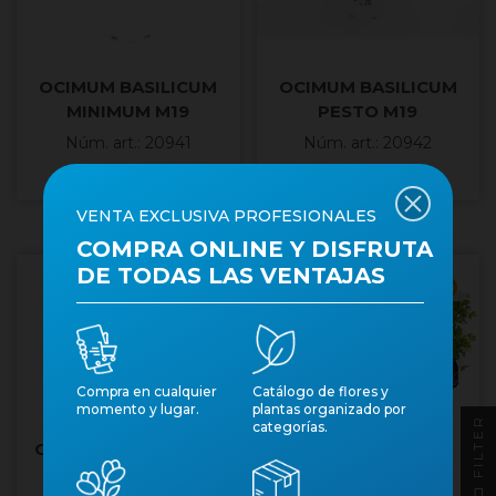
OCIMUM BASILICUM
OCIMUM BASILICUM
MINIMUM M19
PESTO M19
Núm. art.: 20941
Núm. art.: 20942
VENTA EXCLUSIVA PROFESIONALES
COMPRA ONLINE Y DISFRUTA
DE TODAS LAS VENTAJAS
Cantidad mínima 15
Cantidad mínima 15
Compra en cualquier
Catálogo de flores y
momento y lugar.
plantas organizado por
FILTER
categorías.
PETROSELINUM
ORIGANUM VULGARE
CRISPUM LISO 11 -
M11 - ORENGA
JULIVERT LLIS