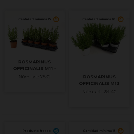
Cantidad mínima 15
Cantidad mínima 10
ROSMARINUS
OFFICINALIS M11 -
ROSMARINUS
ROSMARINUS
Núm. art.: 7832
OFFICINALIS M13
Núm. art.: 28140
Producto fresco
Cantidad mínima 15