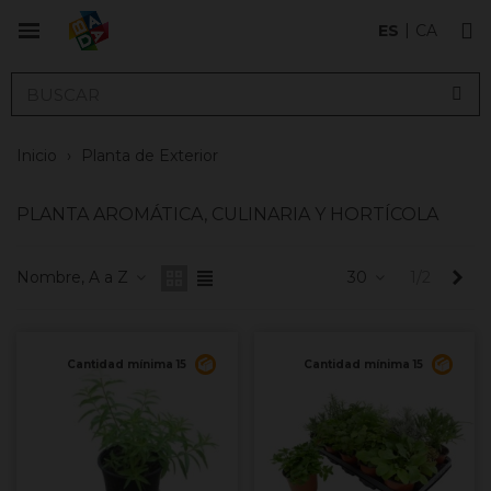
ES
CA
Inicio
›
Planta de Exterior
PLANTA AROMÁTICA, CULINARIA Y HORTÍCOLA
Sig
Nombre, A a Z
30
1/2
Cantidad mínima 15
Cantidad mínima 15