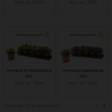
M13
Núm. art.: 36030
Núm. art.: 26558
Cantidad mínima 15
Cantidad mínima 15
THYMUS CITRIODORUS
THYMUS COMPACTA
M11
M11
Núm. art.: 12394
Núm. art.: 12490
Sig
Mostrando 1-30 de 32 artículo(s)
1
2