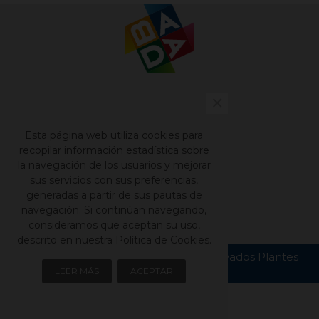
×
Contacto
Nuestros catálogos
Esta página web utiliza cookies para
Aviso legal
recopilar información estadística sobre
la navegación de los usuarios y mejorar
Política de privacidad
sus servicios con sus preferencias,
Política de cookies
generadas a partir de sus pautas de
navegación. Si continúan navegando,
consideramos que aceptan su uso,
descrito en nuestra Política de Cookies.
Copyright © Todos los derechos reservados Plantes
Bada S.L.
LEER MÁS
ACEPTAR
Left column