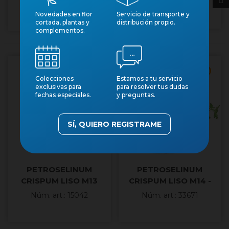
Núm. art.: 12359
Núm. art.: 8050
Novedades en flor
Servicio de transporte y
cortada, plantas y
distribución propio.
complementos.
Cantidad mínima 10
Cantidad mínima 8
Colecciones
Estamos a tu servicio
exclusivas para
para resolver tus dudas
fechas especiales.
y preguntas.
SÍ, QUIERO REGISTRAME
PETROSELINUM
PETROSELINUM
CRISPUM LISO M13
CRISPUM LISO M14 -
JULIVERT LLIS
Núm. art.: 15042
Núm. art.: 33671