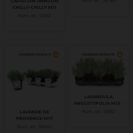
CAPSICUM ANNUUM
Núm. art.: 36786
CHILLY-CHILLY M11
Núm. art.: 10563
Cantidad mínima 6
Cantidad mínima 10
LAVANDULA
ANGUSTIFOLIA M13 -
TRADICIONAL
LAVANDE DE
Núm. art.: 25852
PROVENCE M17
Núm. art.: 38490