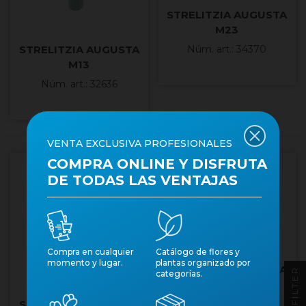
STRELITZIA AUGUSTA
M23
STRELITZIA AUGUSTA
Núm. art.: 34370
M13
Núm. art.: 32636
VENTA EXCLUSIVA PROFESIONALES
COMPRA ONLINE Y DISFRUTA
DE TODAS LAS VENTAJAS
Compra en cualquier
Catálogo de flores y
momento y lugar.
plantas organizado por
STRELITZIA AUGUSTA
FILTER
categorías.
M40
STRELITZIA AUGUSTA
Núm. art.: 30163