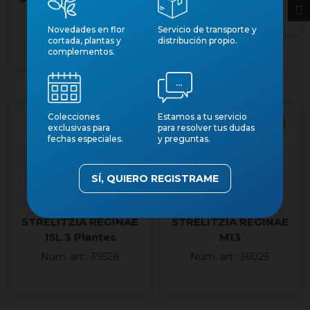
M28
Novedades en flor
Servicio de transporte y
Núm. art.: 30162
cortada, plantas y
distribución propio.
complementos.
Colecciones
Estamos a tu servicio
Cantidad mínima 8
exclusivas para
para resolver tus dudas
fechas especiales.
y preguntas.
SÍ, QUIERO REGISTRAME
STRELITZIA REGINAE
STRELITZIA REGINAE
15L 3 Plantes
M13
Núm. art.: 39528
Núm. art.: 36023