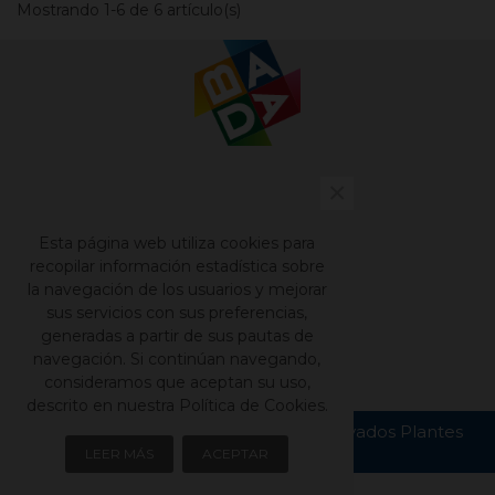
Mostrando 1-6 de 6 artículo(s)
×
Contacto
Nuestros catálogos
Esta página web utiliza cookies para
Aviso legal
recopilar información estadística sobre
la navegación de los usuarios y mejorar
Política de privacidad
sus servicios con sus preferencias,
Política de cookies
generadas a partir de sus pautas de
navegación. Si continúan navegando,
consideramos que aceptan su uso,
descrito en nuestra Política de Cookies.
Copyright © Todos los derechos reservados Plantes
Bada S.L.
LEER MÁS
ACEPTAR