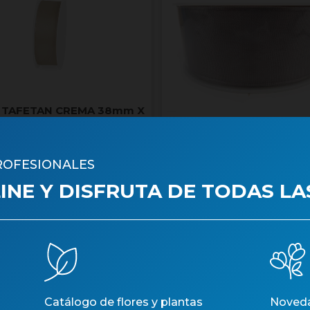
 TAFETAN CREMA 38mm X
50m
CINTA TAFETAN Filferro
25m GRIS
Núm. art.: 38440
Núm. art.: 25343
ROFESIONALES
NE Y DISFRUTA DE TODAS LA
Catálogo de flores y plantas
Noveda