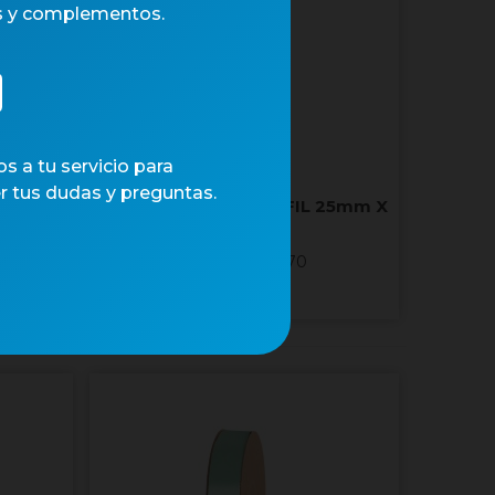
s y complementos.
 a tu servicio para
r tus dudas y preguntas.
38mm X
CINTA TAFETAN MARFIL 25mm X
50m
Núm. art.: 41370