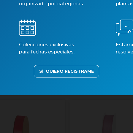
organizado por categorías.
planta
Colecciones exclusivas
Estamos
para fechas especiales.
resolve
A TAFETAN GROC 25mm X
CINTA TAFETAN GROC 
50m
50m
Núm. art.: 41372
Núm. art.: 41376
SÍ, QUIERO REGISTRAME