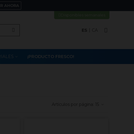
ER AHORA
Disponibles semanales
ES
CA
IALES
¡PRODUCTO FRESCO!
Artículos por página:
15