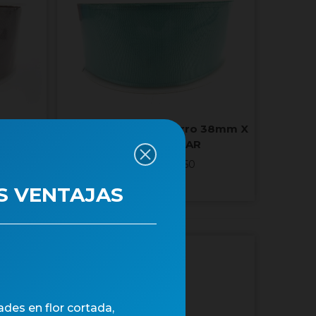
 38mm X
CINTA TAFETAN Filferro 38mm X
25m VERD CLAR
Núm. art.: 25350
S VENTAJAS
des en flor cortada,