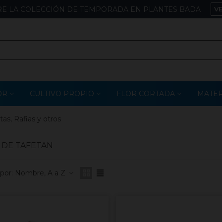
E LA COLECCIÓN DE TEMPORADA EN PLANTES BADA
V
OR
CULTIVO PROPIO
FLOR CORTADA
MATER
tas, Rafias y otros
 DE TAFETAN
por:
Nombre, A a Z