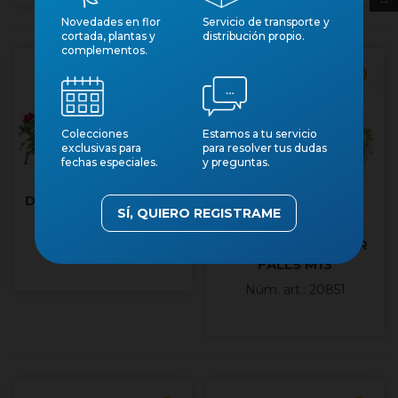
Novedades en flor
Servicio de transporte y
cortada, plantas y
distribución propio.
complementos.
Cantidad mínima 15
Cantidad mínima 8
Colecciones
Estamos a tu servicio
exclusivas para
para resolver tus dudas
fechas especiales.
y preguntas.
DIANTHUS CHINENSIS
SÍ, QUIERO REGISTRAME
TELSTAR M11
DICHONDRIA SILVER
Núm. art.: 16561
FALLS M13
Núm. art.: 20851