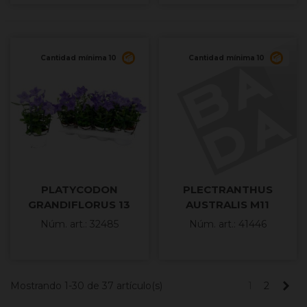
Cantidad mínima 10
Cantidad mínima 10
PLATYCODON
PLECTRANTHUS
GRANDIFLORUS 13
AUSTRALIS M11
Núm. art.: 32485
Núm. art.: 41446
Sig
Mostrando 1-30 de 37 artículo(s)
1
2