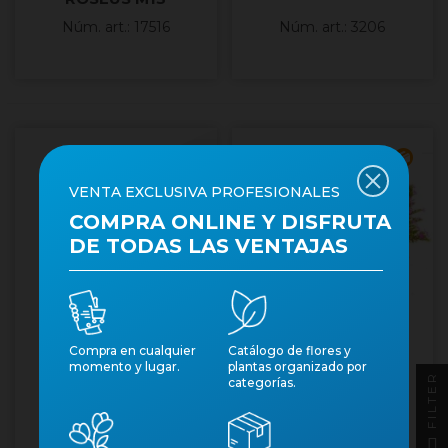
Núm. art.: 17516
Núm. art.: 3206
Cantidad mínima 15
Cantidad mínima 10
VENTA EXCLUSIVA PROFESIONALES
COMPRA ONLINE Y DISFRUTA
DE TODAS LAS VENTAJAS
CLOROPHYTUM
CUPHEA
Compra en cualquier
Catálogo de flores y
momento y lugar.
plantas organizado por
COMOSUM M11
HYSSOPIFOLIA M13
FILTER
categorías.
Núm. art.: 41579
Núm. art.: 22936