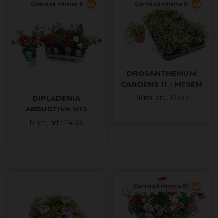
Cantidad mínima 8
Cantidad mínima 15
DROSANTHEMUM
CANDENS 11 - MESEM
PENDULINO
DIPLADENIA
Núm. art.: 12337
ARBUSTIVA M13
Núm. art.: 24166
Cantidad mínima 10