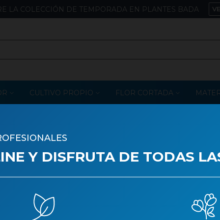
E LA COLECCIÓN DE TEMPORADA EN PLANTES BADA
V
OR
CULTIVO PROPIO
FLOR CORTADA
MATER
ROFESIONALES
OS
NE Y DISFRUTA DE TODAS LA
por:
Nombre, A a Z