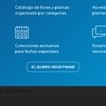
Catálogo de flores y plantas
Noveda
organizado por categorías.
planta
CITRUS MICROCARPA M1
Colecciones exclusivas
Estamos
MIX
para fechas especiales.
resolve
Núm. art.: 36362
US LIMON 35 - LIMONERO
BONSAI
SÍ, QUIERO REGISTRAME
Núm. art.: 36340
 1-2 de 2 artículo(s)