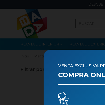
DESCUBR
PLANTA DE INTERIOR
PLANTA DE EXTERI
Inicio
›
Planta de Exterior
›
Árboles
VENTA EXCLUSIVA P
Filtrar por
CÍTRIC
COMPRA ONLI
Ordenar 