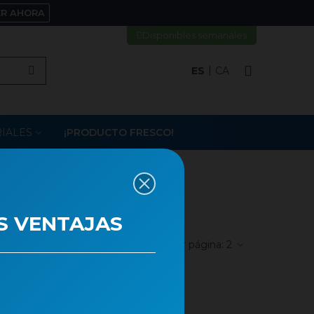
ER AHORA
Disponibles semanales
ES
CA
IALES
¡PRODUCTO FRESCO!
S VENTAJAS
Artículos por página:
2