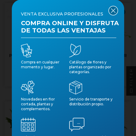
Producto fresco
VENTA EXCLUSIVA PROFESIONALES
COMPRA ONLINE Y DISFRUTA
DE TODAS LAS VENTAJAS
POTHOS M15 PENJAR
POTHOS M15 PENJAR
PEARL AND JADE
Compra en cualquier
Catálogo de flores y
momento y lugar.
plantas organizado por
Núm. art.: 159
Núm. art.: 4744
FILTER
categorías.
Novedades en flor
Servicio de transporte y
cortada, plantas y
distribución propio.
complementos.