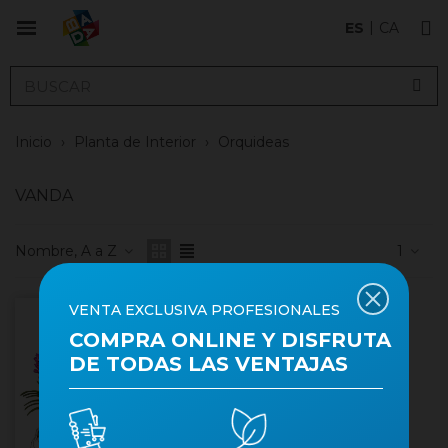
ES
CA
Inicio
›
Planta de Interior
›
Orquideas
VANDA
Nombre, A a Z
1
VENTA EXCLUSIVA PROFESIONALES
Producto fresco
COMPRA ONLINE Y DISFRUTA
DE TODAS LAS VENTAJAS