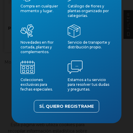
Compra en cualquier
Catálogo de flores y
momento y lugar.
plantas organizado por
FILTER
categorías.
ORQUIDIA, VANDA
PENJAR XL 80cm. Flor
Gran
Núm. art.: 28631
Novedades en flor
Servicio de transporte y
cortada, plantas y
distribución propio.
complementos.
Mostrando 1-1 de 1 artículo(s)
Colecciones
Estamos a tu servicio
exclusivas para
para resolver tus dudas
fechas especiales.
y preguntas.
SÍ, QUIERO REGISTRAME
×
Contacto
Nuestros catálogos
Esta página web utiliza cookies para
Aviso legal
recopilar información estadística sobre