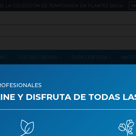
E LA COLECCIÓN DE TEMPORADA EN PLANTES BADA
V
OR
CULTIVO PROPIO
FLOR CORTADA
MATER
or
ROFESIONALES
DENIAS
NE Y DISFRUTA DE TODAS LA
 are no products on the category.
estros catálogos
Aviso legal
Política de privacidad
Polí