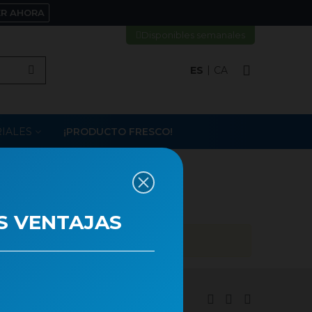
ER AHORA
Disponibles semanales
ES
CA
IALES
¡PRODUCTO FRESCO!
S VENTAJAS
tica de cookies