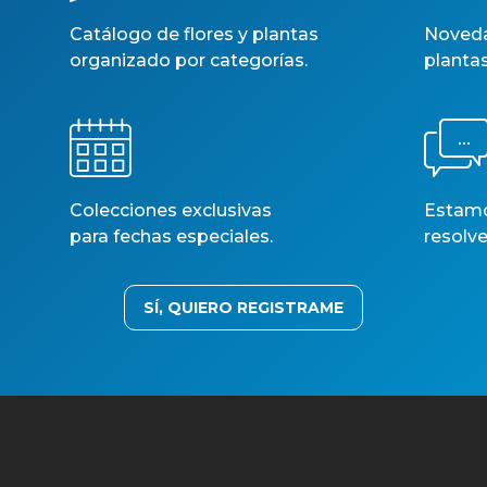
Catálogo de flores y plantas
Noveda
Copyright © Todos los derechos reservados Plantes Bada S.L
organizado por categorías.
planta
Colecciones exclusivas
Estamos
para fechas especiales.
resolve
SÍ, QUIERO REGISTRAME