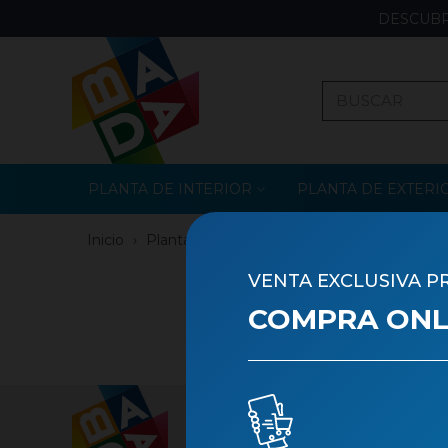
DESCUBR
PLANTA DE INTERIOR
PLANTA DE EXTERI
Inicio
›
Planta de Exterior
›
Planta Temporada y Fl
VENTA EXCLUSIVA P
DIPLA
COMPRA ONLI
There
Contacto
Nu