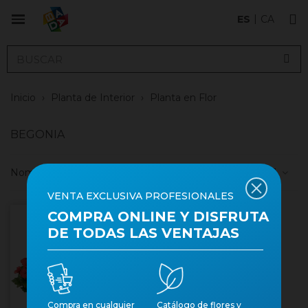
ES
CA
Inicio
›
Planta de Interior
›
Planta en Flor
BEGONIA
Nombre, A a Z
1
VENTA EXCLUSIVA PROFESIONALES
COMPRA ONLINE Y DISFRUTA
Producto fresco
DE TODAS LAS VENTAJAS
Compra en cualquier
Catálogo de flores y