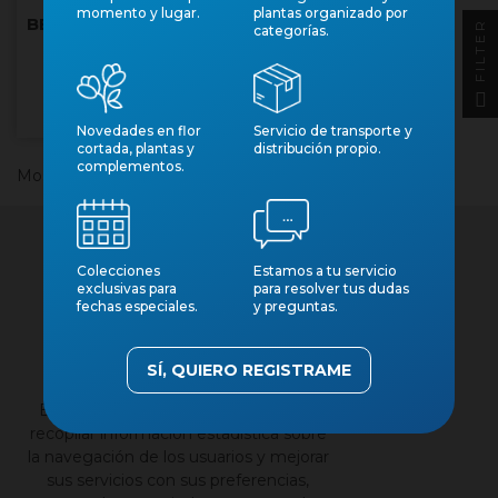
momento y lugar.
plantas organizado por
BEGONIA ELATIOR M14
FILTER
categorías.
EXTRA
Núm. art.: 207
Novedades en flor
Servicio de transporte y
cortada, plantas y
distribución propio.
complementos.
Mostrando 1-1 de 1 artículo(s)
Colecciones
Estamos a tu servicio
exclusivas para
para resolver tus dudas
fechas especiales.
y preguntas.
×
Contacto
SÍ, QUIERO REGISTRAME
Nuestros catálogos
Esta página web utiliza cookies para
Aviso legal
recopilar información estadística sobre
la navegación de los usuarios y mejorar
Política de privacidad
sus servicios con sus preferencias,