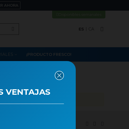
ER AHORA
Disponibles semanales
ES
CA
IALES
¡PRODUCTO FRESCO!
S VENTAJAS
tica de cookies