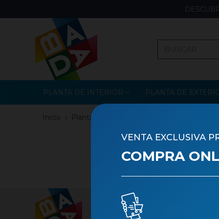
DESCUBR
PLANTA DE INTERIOR
PLANTA DE EXTERI
Inicio
›
Planta de Interior
›
Planta en Flor
VENTA EXCLUSIVA P
BULBO
COMPRA ONLI
There
Contacto
Nu