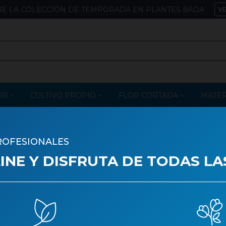
E LA COLECCIÓN DE TEMPORADA EN PLANTES BADA
V
OR
CULTIVO PROPIO
FLOR CORTADA
MATER
ROFESIONALES
SAS
NE Y DISFRUTA DE TODAS LA
 are no products on the category.
estros catálogos
Aviso legal
Política de privacidad
Polí