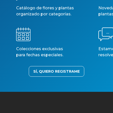
Catálogo de flores y plantas
Noveda
Copyright © Todos los derechos reservados Plantes Bada S.L
organizado por categorías.
planta
Colecciones exclusivas
Estamos
para fechas especiales.
resolve
SÍ, QUIERO REGISTRAME