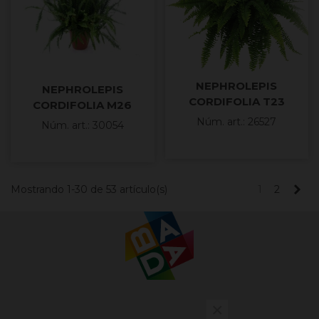
NEPHROLEPIS
NEPHROLEPIS
CORDIFOLIA T23
CORDIFOLIA M26
Núm. art.: 26527
Núm. art.: 30054
Sig
Mostrando 1-30 de 53 artículo(s)
1
2
×
Contacto