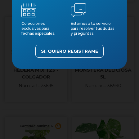
Colecciones
Estamos a tu servicio
exclusivas para
para resolver tus dudas
fechas especiales.
y preguntas.
SÍ, QUIERO REGISTRAME
HEDERA MIX T23 -
MONSTERA DELICIOSA
COLGADOR
5L
Núm. art.: 23695
Núm. art.: 38930
Cantidad mínima 6