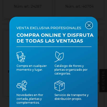
Núm. art.: 24287
Núm. art.: 40704
VENTA EXCLUSIVA PROFESIONALES
COMPRA ONLINE Y DISFRUTA
Cantidad mínima 6
DE TODAS LAS VENTAJAS
Compra en cualquier
Catálogo de flores y
momento y lugar.
plantas organizado por
FATSIA JAPONICA 5L
FILTER
categorías.
FATSIA JAPONICA M17
Núm. art.: 23931
Novedades en flor
Servicio de transporte y
Núm. art.: 23930
cortada, plantas y
distribución propio.
complementos.