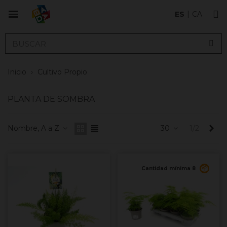
ES
CA
Inicio
›
Cultivo Propio
PLANTA DE SOMBRA
Sig
Nombre, A a Z
30
1/2
Cantidad mínima 8