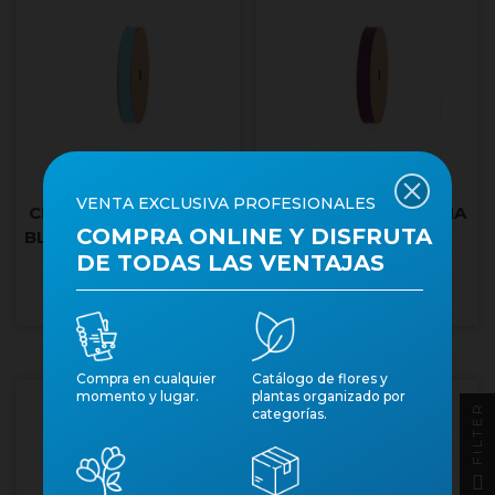
VENTA EXCLUSIVA PROFESIONALES
CINTA COTO DE GAMA
CINTA COTO DE GAMA
COMPRA ONLINE Y DISFRUTA
BLAU CLAR 15mmx20m
LILA 15mmx20m
DE TODAS LAS VENTAJAS
Núm. art.: 41363
Núm. art.: 41367
Compra en cualquier
Catálogo de flores y
momento y lugar.
plantas organizado por
FILTER
categorías.