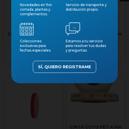
Novedades en flor
Servicio de transporte y
cortada, plantas y
distribución propio.
complementos.
CINTA COTO DE GAMA
CINTA COTO DE GAMA
ROSA 15mmx20m
VERD PASTEL
Colecciones
Estamos a tu servicio
exclusivas para
para resolver tus dudas
15mmx20m
Núm. art.: 41365
Núm. art.: 41364
fechas especiales.
y preguntas.
SÍ, QUIERO REGISTRAME
CINTA COTO FET A MA