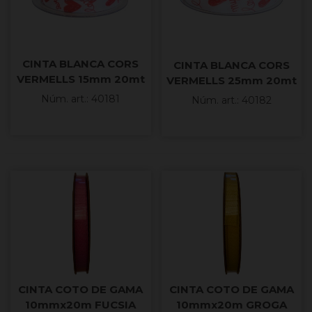
CINTA BLANCA CORS
CINTA BLANCA CORS
VERMELLS 15mm 20mt
VERMELLS 25mm 20mt
COTO
COTO
Núm. art.: 40181
Núm. art.: 40182
CINTA COTO DE GAMA
CINTA COTO DE GAMA
10mmx20m FUCSIA
10mmx20m GROGA