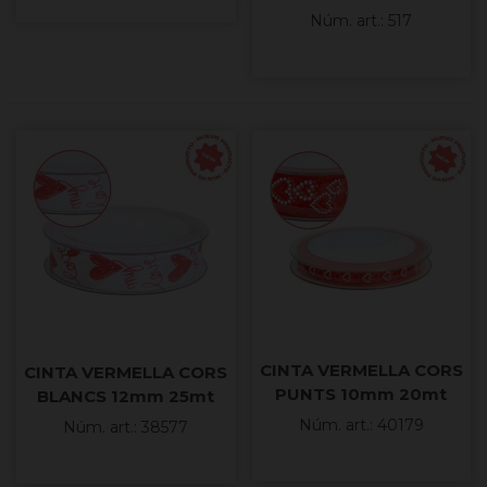
COTO
Núm. art.: 517
CINTA VERMELLA CORS
CINTA VERMELLA CORS
PUNTS 10mm 20mt
BLANCS 12mm 25mt
COTO
COTO
Núm. art.: 40179
Núm. art.: 38577