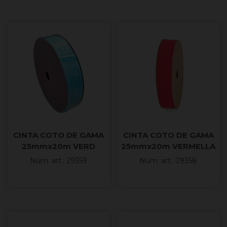
CINTA COTO DE GAMA
CINTA COTO DE GAMA
25mmx20m VERD
25mmx20m VERMELLA
TURQUESA
Núm. art.: 29359
Núm. art.: 29358