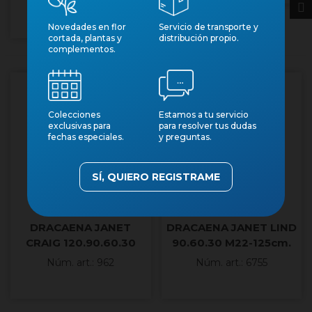
Núm. art.: 18121
Novedades en flor
Servicio de transporte y
cortada, plantas y
distribución propio.
complementos.
Producto fresco
Colecciones
Estamos a tu servicio
exclusivas para
para resolver tus dudas
fechas especiales.
y preguntas.
SÍ, QUIERO REGISTRAME
DRACAENA JANET
DRACAENA JANET LIND
CRAIG 120.90.60.30
90.60.30 M22-125cm.
M25 H160
Núm. art.: 962
Núm. art.: 6755