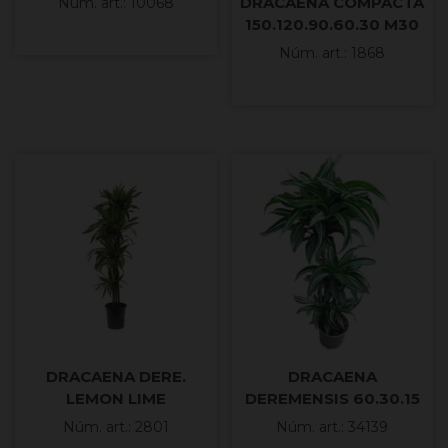
DRACAENA COMPACTA
Núm. art.: 10068
150.120.90.60.30 M30
Núm. art.: 1868
DRACAENA DERE.
DRACAENA
LEMON LIME
DEREMENSIS 60.30.15
120.90.60.30.15 M25
M20-120cm.
Núm. art.: 2801
Núm. art.: 34139