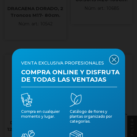
DRACAENA DORADO, 2
Núm. art.: 10685
Troncos M17- 80cm.
Núm. art.: 10542
VENTA EXCLUSIVA PROFESIONALES
COMPRA ONLINE Y DISFRUTA
DE TODAS LAS VENTAJAS
DRACAENA JANET
Compra en cualquier
Catálogo de flores y
CRAIG, 60.30.15 M20-
momento y lugar.
plantas organizado por
FILTER
110cm.
categorías.
DRACAENA DORADO
Núm. art.: 10688
120.90.60.30 M25 H160