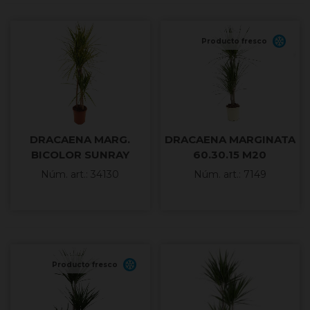
Producto fresco
DRACAENA MARG.
DRACAENA MARGINATA
BICOLOR SUNRAY
60.30.15 M20
90.60.30 M22
Núm. art.: 34130
Núm. art.: 7149
Producto fresco