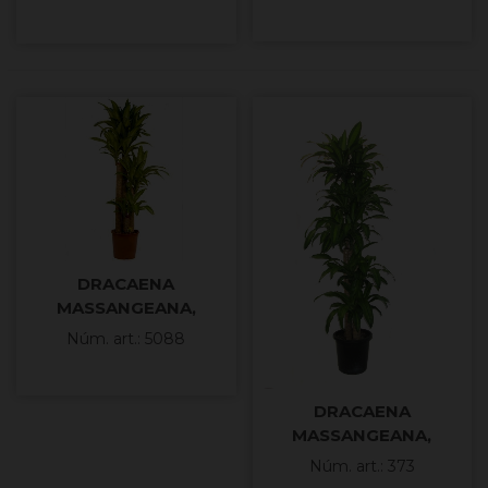
DRACAENA
MASSANGEANA,
120.90.60.30 M25
Núm. art.: 5088
160cm.
DRACAENA
MASSANGEANA,
150.120.90.60.30 M30
Núm. art.: 373
H180