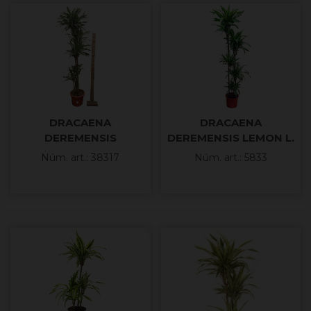
DRACAENA
DRACAENA
DEREMENSIS
DEREMENSIS LEMON L.
150.120.90.60.30 M30
150.120.90.60.30 M30
Núm. art.: 38317
Núm. art.: 5833