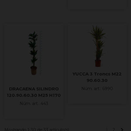
YUCCA 3 Troncs M22
90.60.30
DRACAENA SILINDRO
Núm. art.: 6990
120.90.60.30 M25 H170
Núm. art.: 443
Sig
Mostrando 1-30 de 33 artículo(s)
1
2