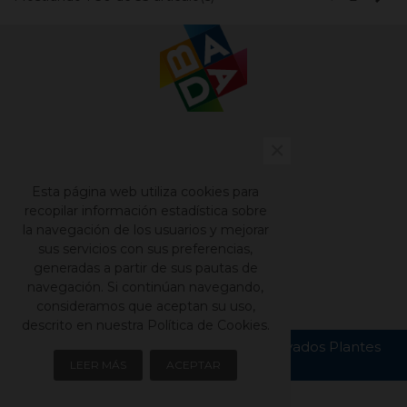
×
Contacto
Nuestros catálogos
Esta página web utiliza cookies para
Aviso legal
recopilar información estadística sobre
la navegación de los usuarios y mejorar
Política de privacidad
sus servicios con sus preferencias,
Política de cookies
generadas a partir de sus pautas de
navegación. Si continúan navegando,
consideramos que aceptan su uso,
descrito en nuestra Política de Cookies.
Copyright © Todos los derechos reservados Plantes
Bada S.L.
LEER MÁS
ACEPTAR