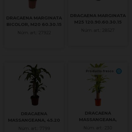
DRACAENA MARGINATA
DRACAENA MARGINATA
M25 120.90.60.30.15
BICOLOR, M20 60.30.15
H180cm.
Núm. art.: 28527
H120cm
Núm. art.: 27922
Producto fresco
DRACAENA
DRACAENA
MASSANGEANA,
MASSANGEANA, 45.20
90.60.30 M22 130cm.
M17- 70cm.
Núm. art.: 230
Núm. art.: 7799