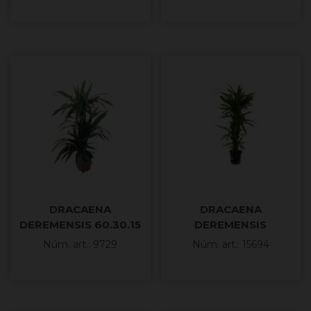
DRACAENA
DRACAENA
DEREMENSIS 60.30.15
DEREMENSIS
M20-120cm.
120.90.60.30 M25
Núm. art.: 9729
Núm. art.: 15694
170cm