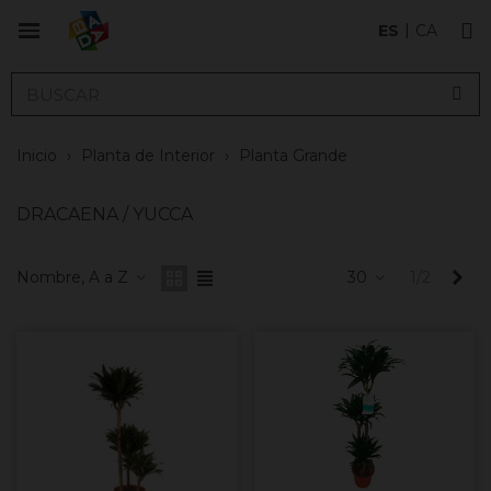
ES
CA
Inicio
›
Planta de Interior
›
Planta Grande
DRACAENA / YUCCA
Sig
Nombre, A a Z
30
1/2