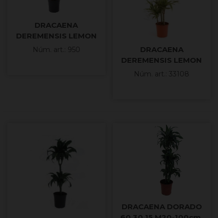
DRACAENA
DEREMENSIS LEMON
LIME 60.30.15 M20
DRACAENA
Núm. art.: 950
DEREMENSIS LEMON
LIME 90.60.30 M22-
Núm. art.: 33108
150c
DRACAENA DORADO
60.30.15 M20-100cm.