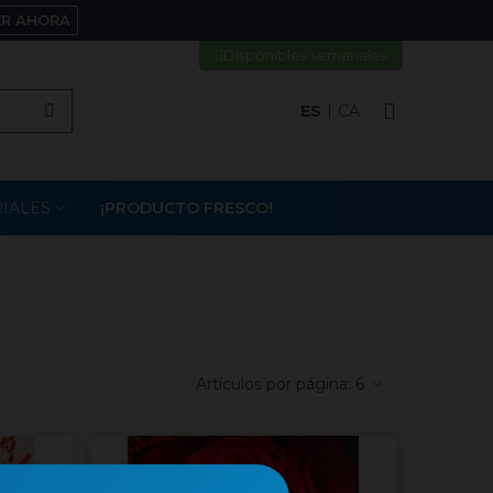
ER AHORA
Disponibles semanales
ES
CA
IALES
¡PRODUCTO FRESCO!
Artículos por página:
6