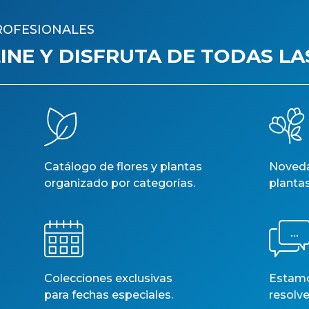
ROFESIONALES
NE Y DISFRUTA DE TODAS LA
Catálogo de flores y plantas
Noveda
R, ROSA HO. DOLOMITI
ROSA 50cm. X25 FRE
organizado por categorías.
planta
0cm, Paq.x10 Blanca
Vermell
Núm. art.: 6957
Núm. art.: 12383
Colecciones exclusivas
Estamos
para fechas especiales.
resolve