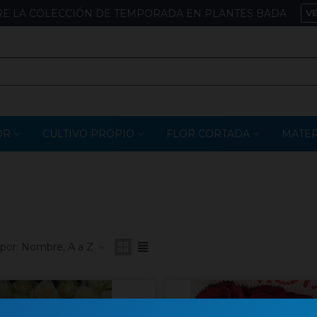
E LA COLECCIÓN DE TEMPORADA EN PLANTES BADA
V
OR
CULTIVO PROPIO
FLOR CORTADA
MATER
por:
Nombre, A a Z