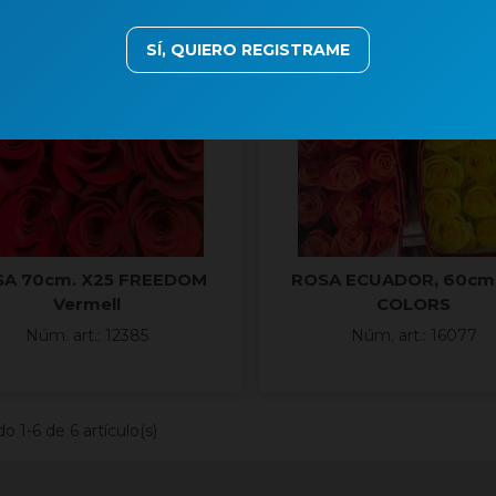
SÍ, QUIERO REGISTRAME
SA 70cm. X25 FREEDOM
ROSA ECUADOR, 60cm.
Vermell
COLORS
Núm. art.: 12385
Núm. art.: 16077
 1-6 de 6 artículo(s)