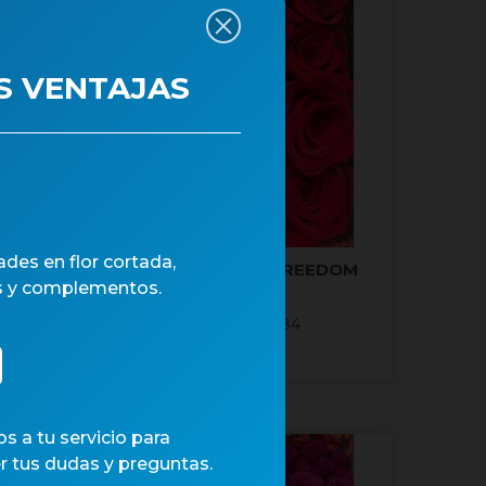
S VENTAJAS
des en flor cortada,
EDOM
ROSA 60cm. X25 FREEDOM
s y complementos.
Vermell
Núm. art.: 12384
 a tu servicio para
r tus dudas y preguntas.