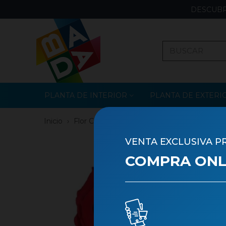
DESCUBR
PLANTA DE INTERIOR
PLANTA DE EXTERI
Inicio
›
Flor Cortada
›
Preservado
VENTA EXCLUSIVA P
COMPRA ONLI