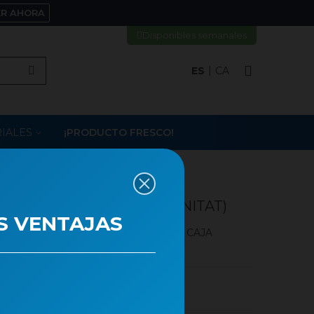
ER AHORA
Disponibles semanales
ES
CA
IALES
¡PRODUCTO FRESCO!
ERMELLA TIJA 20CM. (UNITAT)
S VENTAJAS
ÀMETRO CABEZA ROSA 4,5-6cm SIN CAJA