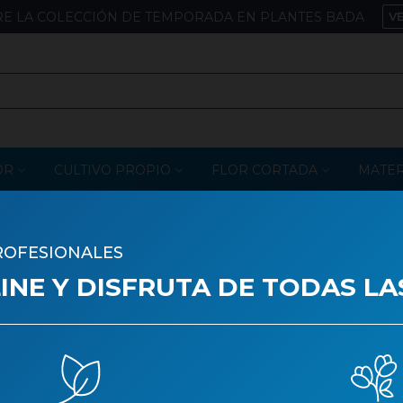
E LA COLECCIÓN DE TEMPORADA EN PLANTES BADA
V
OR
CULTIVO PROPIO
FLOR CORTADA
MATER
ROFESIONALES
ROSA PRESERVADA V
NE Y DISFRUTA DE TODAS LA
ROSA CON TALLO 55CM---DI
REGALO