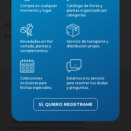
Compra en cualquier
Catálogo de flores y
momento y lugar.
plantas organizado por
categorías.
ALOCASIA M12 POLLY
8 plantas por caja
Novedades en flor
Servicio de transporte y
cortada, plantas y
distribución propio.
complementos.
Colecciones
Estamos a tu servicio
exclusivas para
para resolver tus dudas
fechas especiales.
y preguntas.
SÍ, QUIERO REGISTRAME
×
Contacto
Nuestros catálogos
Esta página web utiliza cookies para
Aviso legal
recopilar información estadística sobre