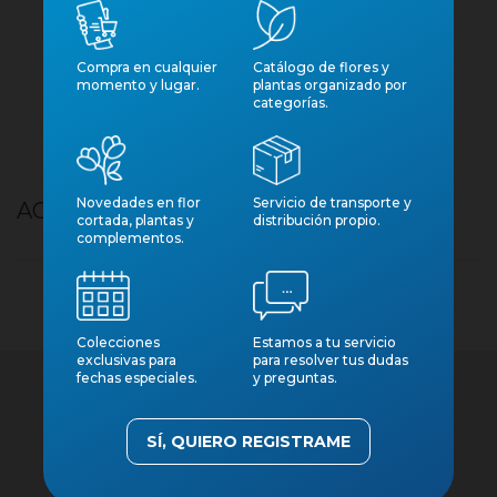
Compra en cualquier
Catálogo de flores y
momento y lugar.
plantas organizado por
categorías.
Novedades en flor
Servicio de transporte y
AGLAONEMA M12 GEELY RED
cortada, plantas y
distribución propio.
complementos.
Colecciones
Estamos a tu servicio
exclusivas para
para resolver tus dudas
fechas especiales.
y preguntas.
SÍ, QUIERO REGISTRAME