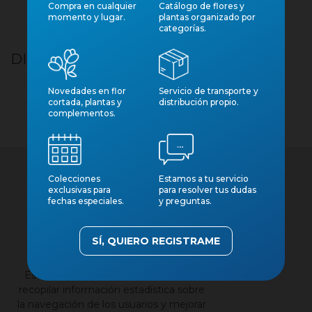
Compra en cualquier
Catálogo de flores y
momento y lugar.
plantas organizado por
categorías.
DISCHIDIA PLATYPHYLLA M14 PENJAR
Novedades en flor
Servicio de transporte y
cortada, plantas y
distribución propio.
complementos.
Colecciones
Estamos a tu servicio
exclusivas para
para resolver tus dudas
fechas especiales.
y preguntas.
×
SÍ, QUIERO REGISTRAME
Contacto
Nuestros catálogos
Esta página web utiliza cookies para
Aviso legal
recopilar información estadística sobre
la navegación de los usuarios y mejorar
Política de privacidad