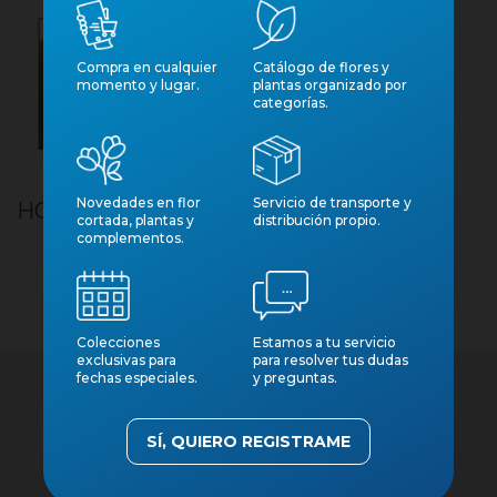
Compra en cualquier
Catálogo de flores y
momento y lugar.
plantas organizado por
categorías.
Novedades en flor
Servicio de transporte y
HOYA KERRI M 6 MINI VARIEGADA
cortada, plantas y
distribución propio.
complementos.
Colecciones
Estamos a tu servicio
exclusivas para
para resolver tus dudas
fechas especiales.
y preguntas.
SÍ, QUIERO REGISTRAME