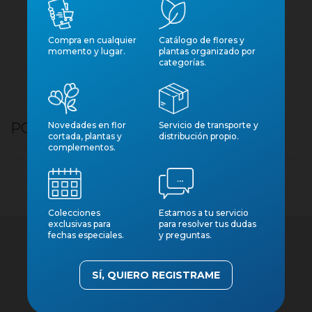
Compra en cualquier
Catálogo de flores y
momento y lugar.
plantas organizado por
categorías.
Novedades en flor
Servicio de transporte y
POTHOS M12 TREUBII MOONLIGHT
cortada, plantas y
distribución propio.
complementos.
Colecciones
Estamos a tu servicio
exclusivas para
para resolver tus dudas
fechas especiales.
y preguntas.
SÍ, QUIERO REGISTRAME
Contacto