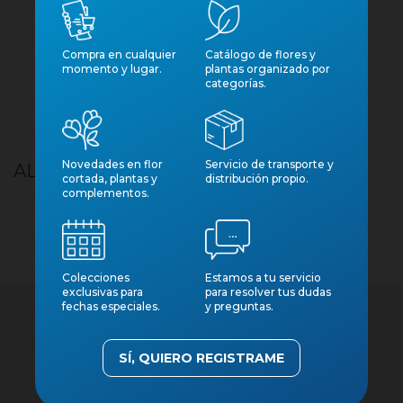
Compra en cualquier
Catálogo de flores y
momento y lugar.
plantas organizado por
categorías.
Novedades en flor
Servicio de transporte y
ALOCASIA M14 PLATINUM
cortada, plantas y
distribución propio.
complementos.
Colecciones
Estamos a tu servicio
exclusivas para
para resolver tus dudas
fechas especiales.
y preguntas.
SÍ, QUIERO REGISTRAME