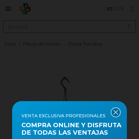
ES
CA
Inicio
›
Planta de Interior
›
Planta Trending
VENTA EXCLUSIVA PROFESIONALES
COMPRA ONLINE Y DISFRUTA
DE TODAS LAS VENTAJAS