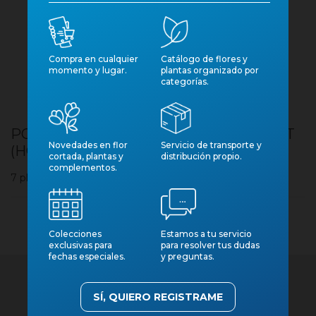
Compra en cualquier
Catálogo de flores y
momento y lugar.
plantas organizado por
categorías.
POTHOS M15 PENJAR MARBLE PLANET
Novedades en flor
Servicio de transporte y
(HO)
cortada, plantas y
distribución propio.
complementos.
7 plantas por caja
Colecciones
Estamos a tu servicio
exclusivas para
para resolver tus dudas
fechas especiales.
y preguntas.
SÍ, QUIERO REGISTRAME