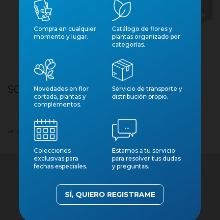
Compra en cualquier
Catálogo de flores y
momento y lugar.
plantas organizado por
categorías.
SCAEVOLA AEMULA M17
Novedades en flor
Servicio de transporte y
cortada, plantas y
distribución propio.
complementos.
La cantidad mínima del pedido de compra para el producto es 10.
Colecciones
Estamos a tu servicio
exclusivas para
para resolver tus dudas
fechas especiales.
y preguntas.
SÍ, QUIERO REGISTRAME