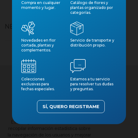
Compra en cualquier
Catálogo de flores y
momento y lugar.
plantas organizado por
categorías.
NEPHROLEPIS JESTER 5L
Novedades en flor
Servicio de transporte y
cortada, plantas y
distribución propio.
complementos.
Colecciones
Estamos a tu servicio
exclusivas para
para resolver tus dudas
fechas especiales.
y preguntas.
×
SÍ, QUIERO REGISTRAME
Contacto
Nuestros catálogos
Esta página web utiliza cookies para
Aviso legal
recopilar información estadística sobre
la navegación de los usuarios y mejorar
Política de privacidad