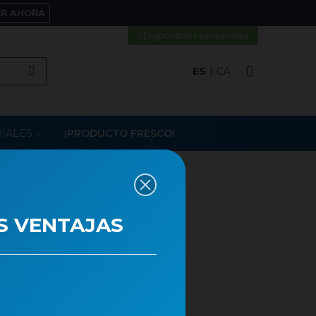
ER AHORA
Disponibles semanales
ES
CA
IALES
¡PRODUCTO FRESCO!
LLOUM M17
S VENTAJAS
a para el producto es 6.