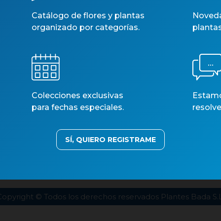
Catálogo de flores y plantas
Noveda
organizado por categorías.
planta
Colecciones exclusivas
Estamos
para fechas especiales.
resolve
SÍ, QUIERO REGISTRAME
estros catálogos
Aviso legal
Política de privacidad
Polí
Copyright © Todos los derechos reservados Plantes Bada S.L