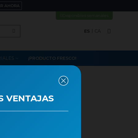
ER AHORA
Disponibles semanales
ES
CA
IALES
¡PRODUCTO FRESCO!
TUS M13
S VENTAJAS
a para el producto es 8.