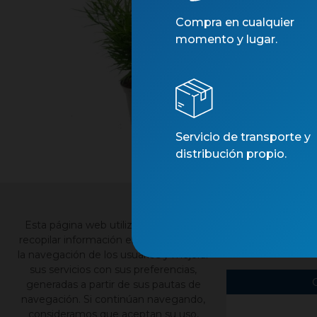
Compra en cualquier
momento y lugar.
Servicio de transporte y
distribución propio.
×
Esta página web utiliza cookies para
Contacto
Nu
recopilar información estadística sobre
la navegación de los usuarios y mejorar
sus servicios con sus preferencias,
generadas a partir de sus pautas de
navegación. Si continúan navegando,
consideramos que aceptan su uso,