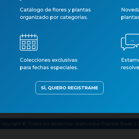
Catálogo de flores y plantas
Noveda
organizado por categorías.
planta
Colecciones exclusivas
Estamos
para fechas especiales.
resolve
SÍ, QUIERO REGISTRAME
estros catálogos
Aviso legal
Política de privacidad
Polí
Copyright © Todos los derechos reservados Plantes Bada S.L