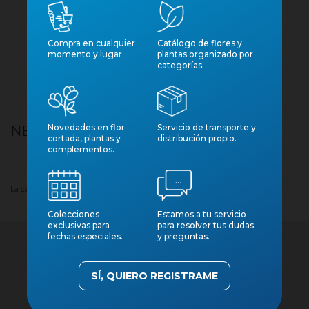
Compra en cualquier
Catálogo de flores y
momento y lugar.
plantas organizado por
categorías.
Novedades en flor
Servicio de transporte y
NEPHROLEPIS MONTANA M13
cortada, plantas y
distribución propio.
complementos.
La cantidad mínima del pedido de compra para el producto es 8.
Colecciones
Estamos a tu servicio
exclusivas para
para resolver tus dudas
fechas especiales.
y preguntas.
SÍ, QUIERO REGISTRAME