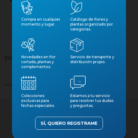
Compra en cualquier
Catálogo de flores y
momento y lugar.
plantas organizado por
categorías.
Novedades en flor
Servicio de transporte y
PHLEBODIUM BLUE STAR M17
cortada, plantas y
distribución propio.
complementos.
La cantidad mínima del pedido de compra para el producto es 6.
Colecciones
Estamos a tu servicio
exclusivas para
para resolver tus dudas
fechas especiales.
y preguntas.
SÍ, QUIERO REGISTRAME