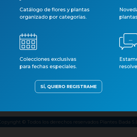
Catálogo de flores y plantas
Noveda
organizado por categorías.
planta
Colecciones exclusivas
Estamos
para fechas especiales.
resolve
SÍ, QUIERO REGISTRAME
estros catálogos
Aviso legal
Política de privacidad
Polí
Copyright © Todos los derechos reservados Plantes Bada S.L