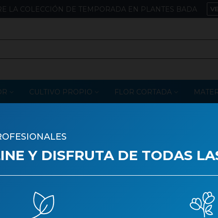
E LA COLECCIÓN DE TEMPORADA EN PLANTES BADA
V
OR
CULTIVO PROPIO
FLOR CORTADA
MATER
Plantas Verdes
ROFESIONALES
STRELITZIA AUGUST
NE Y DISFRUTA DE TODAS LA