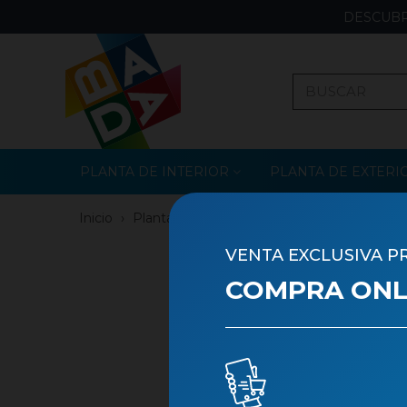
DESCUBR
PLANTA DE INTERIOR
PLANTA DE EXTERI
Inicio
›
Planta de Interior
›
Planta verde
›
Otras 
VENTA EXCLUSIVA P
COMPRA ONLI