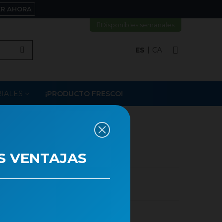
ER AHORA
Disponibles semanales
ES
CA
IALES
¡PRODUCTO FRESCO!
A M23
S VENTAJAS