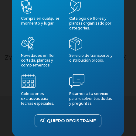
Compra en cualquier
Catálogo de flores y
momento y lugar.
plantas organizado por
categorías.
Novedades en flor
Servicio de transporte y
ZYGOPETALUM M12 LOUISENDORF MIX
cortada, plantas y
distribución propio.
complementos.
Colecciones
Estamos a tu servicio
exclusivas para
para resolver tus dudas
fechas especiales.
y preguntas.
SÍ, QUIERO REGISTRAME