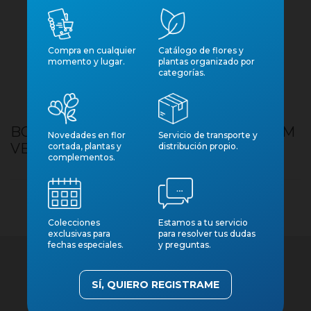
Compra en cualquier
Catálogo de flores y
momento y lugar.
plantas organizado por
categorías.
BOSSA CARTRO ORQUIDIA 20X20X70CM
Novedades en flor
Servicio de transporte y
VERD CLAR 10 UNI
cortada, plantas y
distribución propio.
complementos.
Colecciones
Estamos a tu servicio
exclusivas para
para resolver tus dudas
fechas especiales.
y preguntas.
SÍ, QUIERO REGISTRAME