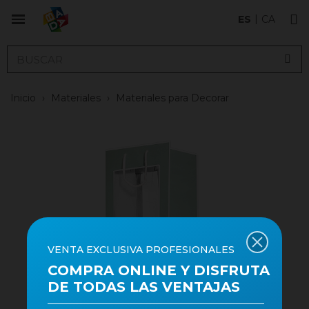
ES
CA
Inicio
›
Materiales
›
Materiales para Decorar
VENTA EXCLUSIVA PROFESIONALES
COMPRA ONLINE Y DISFRUTA
DE TODAS LAS VENTAJAS