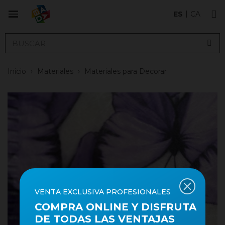
ES
CA
Inicio
›
Materiales
›
Materiales para Decorar
VENTA EXCLUSIVA PROFESIONALES
COMPRA ONLINE Y DISFRUTA
DE TODAS LAS VENTAJAS