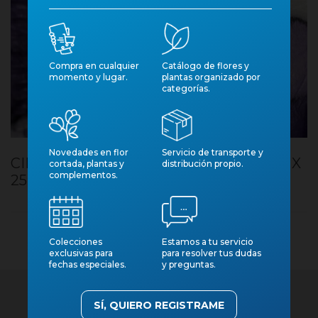
Compra en cualquier
Catálogo de flores y
momento y lugar.
plantas organizado por
categorías.
Novedades en flor
Servicio de transporte y
CINTA FIBRA LILA PAPALLONES 70MM X
cortada, plantas y
distribución propio.
complementos.
25M
Colecciones
Estamos a tu servicio
exclusivas para
para resolver tus dudas
fechas especiales.
y preguntas.
SÍ, QUIERO REGISTRAME