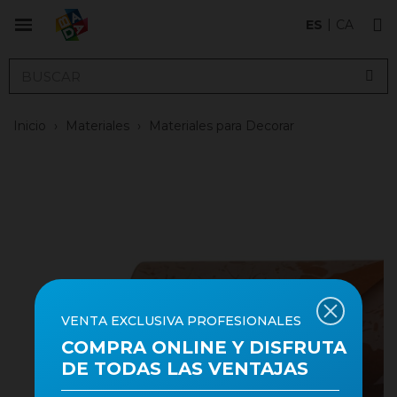
ES
CA
Inicio
›
Materiales
›
Materiales para Decorar
VENTA EXCLUSIVA PROFESIONALES
COMPRA ONLINE Y DISFRUTA
DE TODAS LAS VENTAJAS