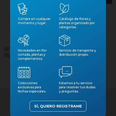
Compra en cualquier
Catálogo de flores y
momento y lugar.
plantas organizado por
categorías.
BOBINA KRAFT ANTIHUMITAT ROSES
Novedades en flor
Servicio de transporte y
BLANQUES 70X50CM
cortada, plantas y
distribución propio.
complementos.
Colecciones
Estamos a tu servicio
exclusivas para
para resolver tus dudas
fechas especiales.
y preguntas.
SÍ, QUIERO REGISTRAME