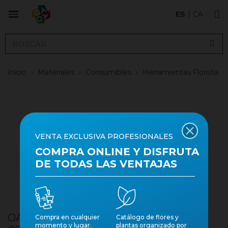
ES
CA
Inicio
›
Materiales
›
Consumibles
›
Herramientas Florista
VENTA EXCLUSIVA PROFESIONALES
COMPRA ONLINE Y DISFRUTA
DE TODAS LAS VENTAJAS
OASIS ACB TISORES PODAR FULLA
Compra en cualquier
Catálogo de flores y
momento y lugar.
plantas organizado por