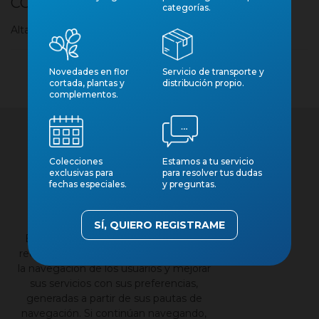
CORBADA 18 CM
categorías.
Alta calidad
Novedades en flor
Servicio de transporte y
cortada, plantas y
distribución propio.
complementos.
Colecciones
Estamos a tu servicio
exclusivas para
para resolver tus dudas
fechas especiales.
y preguntas.
×
Contacto
SÍ, QUIERO REGISTRAME
Nuestros catálogos
Esta página web utiliza cookies para
Aviso legal
recopilar información estadística sobre
la navegación de los usuarios y mejorar
Política de privacidad
sus servicios con sus preferencias,
Política de cookies
generadas a partir de sus pautas de
navegación. Si continúan navegando,