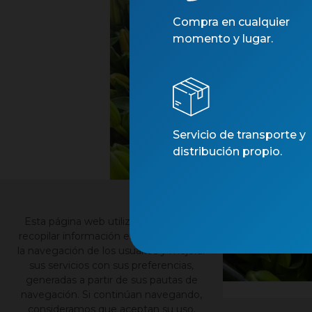
Compra en cualquier
momento y lugar.
Servicio de transporte y
distribución propio.
×
Esta página web utiliza cookies para
recopilar información estadística sobre
la navegación de los usuarios y mejorar
sus servicios con sus preferencias,
generadas a partir de sus pautas de
navegación. Si continúan navegando,
consideramos que aceptan su uso,