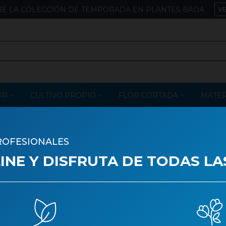
E LA COLECCIÓN DE TEMPORADA EN PLANTES BADA
V
OR
CULTIVO PROPIO
FLOR CORTADA
MATER
ROFESIONALES
FLOR, LILIUM L.A. MIX
NE Y DISFRUTA DE TODAS LA