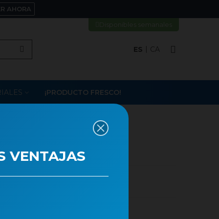
ER AHORA
Disponibles semanales
ES
CA
IALES
¡PRODUCTO FRESCO!
 (PAQ. X 10)
S VENTAJAS