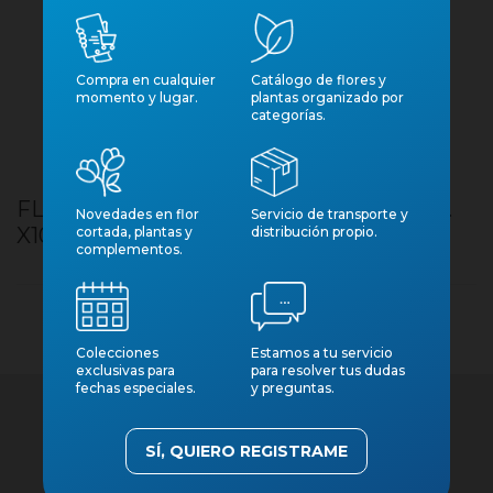
Compra en cualquier
Catálogo de flores y
momento y lugar.
plantas organizado por
categorías.
FLOR, LILIUM ORIENTAL BLANC 100CM.
Novedades en flor
Servicio de transporte y
X10 EXTRA
cortada, plantas y
distribución propio.
complementos.
Colecciones
Estamos a tu servicio
exclusivas para
para resolver tus dudas
fechas especiales.
y preguntas.
SÍ, QUIERO REGISTRAME