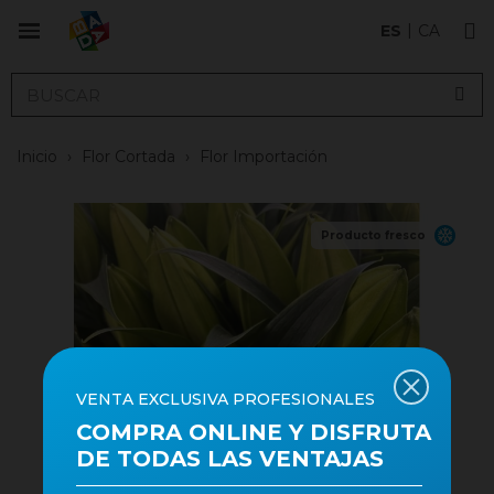
ES
CA
Inicio
›
Flor Cortada
›
Flor Importación
Producto fresco
VENTA EXCLUSIVA PROFESIONALES
COMPRA ONLINE Y DISFRUTA
DE TODAS LAS VENTAJAS