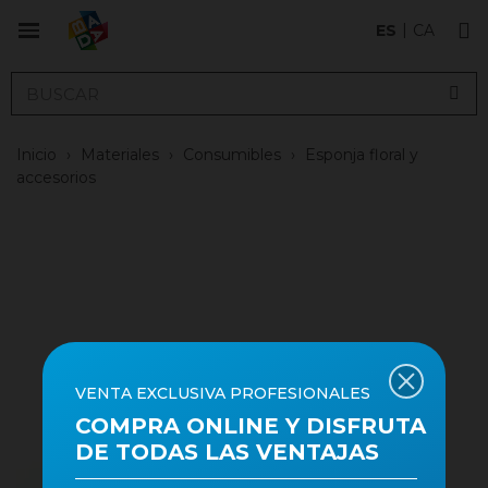
ES
CA
Inicio
›
Materiales
›
Consumibles
›
Esponja floral y
accesorios
VENTA EXCLUSIVA PROFESIONALES
COMPRA ONLINE Y DISFRUTA
DE TODAS LAS VENTAJAS