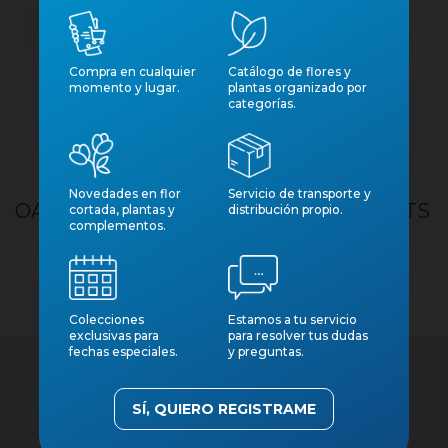
Compra en cualquier
Catálogo de flores y
momento y lugar.
plantas organizado por
categorías.
Novedades en flor
Servicio de transporte y
OASIS TAPE 13MM VERD PACK 2UNITATS
cortada, plantas y
distribución propio.
complementos.
Colecciones
Estamos a tu servicio
exclusivas para
para resolver tus dudas
fechas especiales.
y preguntas.
SÍ, QUIERO REGISTRAME