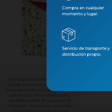
Compra en cualquier
momento y lugar.
Servicio de transporte y
distribución propio.
×
Esta página web utiliza cookies para
recopilar información estadística sobre
la navegación de los usuarios y mejorar
sus servicios con sus preferencias,
generadas a partir de sus pautas de
navegación. Si continúan navegando,
consideramos que aceptan su uso,