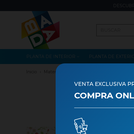
DESCUBR
PLANTA DE INTERIOR
PLANTA DE EXTERI
Inicio
›
Materiales
›
Materiales para Decorar
›
Env
VENTA EXCLUSIVA P
COMPRA ONLI