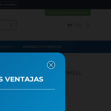
ER AHORA
Disponibles semanales
ES
CA
IALES
¡PRODUCTO FRESCO!
FLORETES VERMELLES-VERMELL
S VENTAJAS