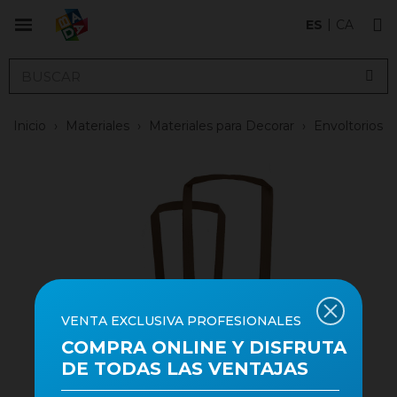
ES
CA
Inicio
›
Materiales
›
Materiales para Decorar
›
Envoltorios
VENTA EXCLUSIVA PROFESIONALES
COMPRA ONLINE Y DISFRUTA
DE TODAS LAS VENTAJAS