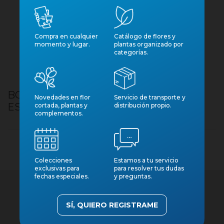
Compra en cualquier
Catálogo de flores y
momento y lugar.
plantas organizado por
categorías.
BOSSA CARTRO NANSES LLARGUES
Novedades en flor
Servicio de transporte y
ES13-14 10U NATURAL
cortada, plantas y
distribución propio.
complementos.
Colecciones
Estamos a tu servicio
exclusivas para
para resolver tus dudas
fechas especiales.
y preguntas.
SÍ, QUIERO REGISTRAME