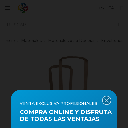
ES
CA
Inicio
›
Materiales
›
Materiales para Decorar
›
Envoltorios
VENTA EXCLUSIVA PROFESIONALES
COMPRA ONLINE Y DISFRUTA
DE TODAS LAS VENTAJAS