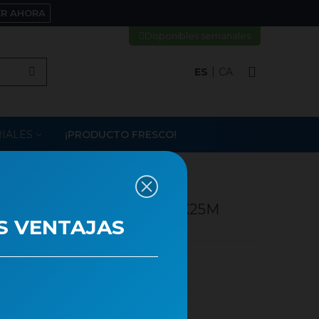
ER AHORA
Disponibles semanales
ES
CA
IALES
¡PRODUCTO FRESCO!
IHUMITAT BARROC 70CMX25M
S VENTAJAS