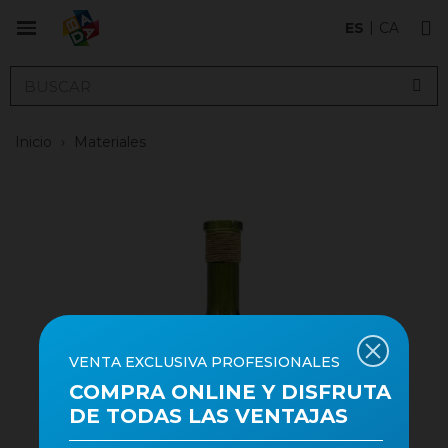
ES
CA
Inicio
›
Materiales
VENTA EXCLUSIVA PROFESIONALES
COMPRA ONLINE Y DISFRUTA
DE TODAS LAS VENTAJAS