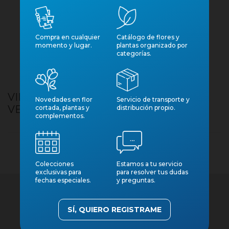
Compra en cualquier
Catálogo de flores y
momento y lugar.
plantas organizado por
categorías.
VIDRE AMPOLLA RAFIA 18X18X75CM
Novedades en flor
Servicio de transporte y
VERD OLIVA
cortada, plantas y
distribución propio.
complementos.
Colecciones
Estamos a tu servicio
exclusivas para
para resolver tus dudas
fechas especiales.
y preguntas.
SÍ, QUIERO REGISTRAME