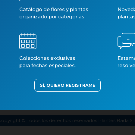
Catálogo de flores y plantas
Noveda
organizado por categorías.
planta
Colecciones exclusivas
Estamos
para fechas especiales.
resolve
SÍ, QUIERO REGISTRAME
estros catálogos
Aviso legal
Política de privacidad
Polí
Copyright © Todos los derechos reservados Plantes Bada S.L