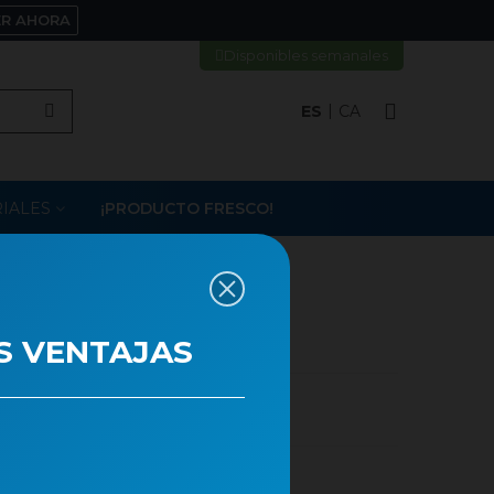
ER AHORA
Disponibles semanales
ES
CA
IALES
¡PRODUCTO FRESCO!
ROGUES MIX 10UNI
S VENTAJAS