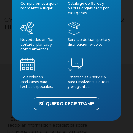
Compra en cualquier
Catálogo de flores y
momento y lugar.
plantas organizado por
categorías.
GYMNOCALICIUM VARIEGATED XXL M12
H19
Novedades en flor
Servicio de transporte y
cortada, plantas y
distribución propio.
complementos.
Colecciones
Estamos a tu servicio
exclusivas para
para resolver tus dudas
fechas especiales.
y preguntas.
SÍ, QUIERO REGISTRAME
×
Contacto
Nuestros catálogos
Esta página web utiliza cookies para
Aviso legal
recopilar información estadística sobre
la navegación de los usuarios y mejorar